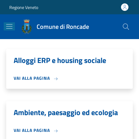
Salta al contenuto principale
Skip to footer content
Regione Veneto
Comune di Roncade
Alloggi ERP e housing sociale
VAI ALLA PAGINA
Ambiente, paesaggio ed ecologia
VAI ALLA PAGINA