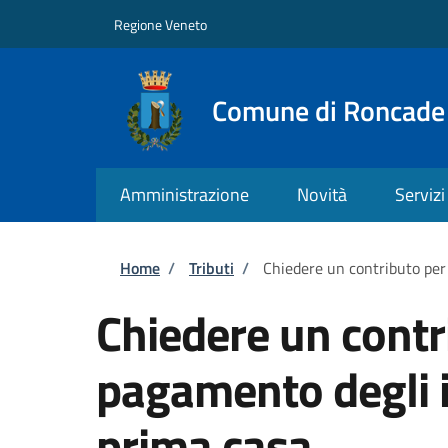
Salta al contenuto principale
Skip to footer content
Regione Veneto
Comune di Roncade
Amministrazione
Novità
Servizi
Briciole di pane
Home
/
Tributi
/
Chiedere un contributo per
Chiedere un contri
pagamento degli 
prima casa