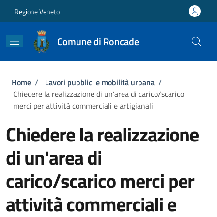
Salta al contenuto principale
Skip to footer content
Regione Veneto
Comune di Roncade
Briciole di pane
Home
/
Lavori pubblici e mobilità urbana
/
Chiedere la realizzazione di un'area di carico/scarico
merci per attività commerciali e artigianali
Chiedere la realizzazione
di un'area di
carico/scarico merci per
attività commerciali e