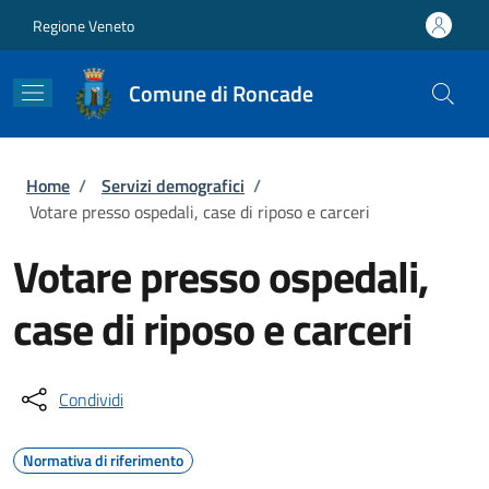
Salta al contenuto principale
Skip to footer content
Regione Veneto
Comune di Roncade
Briciole di pane
Home
/
Servizi demografici
/
Votare presso ospedali, case di riposo e carceri
Votare presso ospedali,
case di riposo e carceri
Condividi
Normativa di riferimento