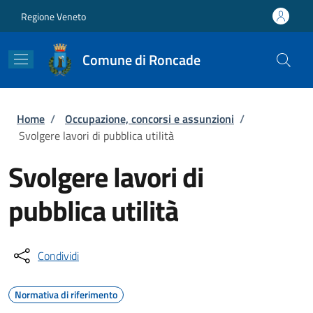
Salta al contenuto principale
Skip to footer content
Regione Veneto
Comune di Roncade
Briciole di pane
Home
/
Occupazione, concorsi e assunzioni
/
Svolgere lavori di pubblica utilità
Svolgere lavori di
pubblica utilità
Condividi
Normativa di riferimento