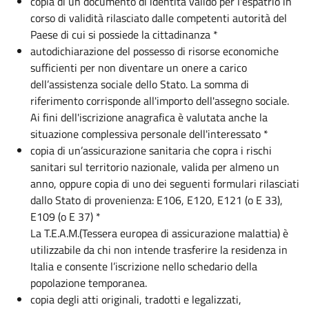
copia di un documento di identità valido per l'espatrio in
corso di validità rilasciato dalle competenti autorità del
Paese di cui si possiede la cittadinanza *
autodichiarazione del possesso di risorse economiche
sufficienti per non diventare un onere a carico
dell’assistenza sociale dello Stato. La somma di
riferimento corrisponde all'importo dell'assegno sociale.
Ai fini dell'iscrizione anagrafica è valutata anche la
situazione complessiva personale dell'interessato *
copia di un’assicurazione sanitaria che copra i rischi
sanitari sul territorio nazionale, valida per almeno un
anno, oppure copia di uno dei seguenti formulari rilasciati
dallo Stato di provenienza: E106, E120, E121 (o E 33),
E109 (o E 37) *
La T.E.A.M.(Tessera europea di assicurazione malattia) è
utilizzabile da chi non intende trasferire la residenza in
Italia e consente l’iscrizione nello schedario della
popolazione temporanea.
copia degli atti originali, tradotti e legalizzati,