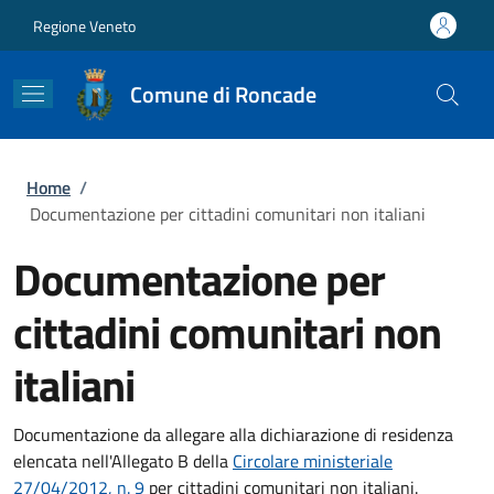
Salta al contenuto principale
Skip to footer content
Regione Veneto
Comune di Roncade
Briciole di pane
Home
/
Documentazione per cittadini comunitari non italiani
Documentazione per
cittadini comunitari non
italiani
Documentazione da allegare alla dichiarazione di residenza
elencata nell'Allegato B della
Circolare
ministeriale
27/04/2012, n. 9
per cittadini comunitari non italiani.