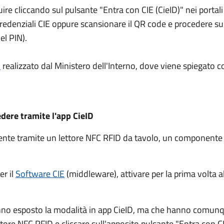
guire cliccando sul pulsante "Entra con CIE (CieID)" nei port
e credenziali CIE oppure scansionare il QR code e procedere 
el PIN).
l
realizzato dal Ministero dell'Interno, dove viene spiegato c
edere tramite l'app CieID
amente tramite un lettore NFC RFID da tavolo, un component
er il
Software CIE
(middleware), attivare per la prima volta al
nno esposto la modalità in app CieID, ma che hanno comunqu
ettore NFC RFID e cliccare sull'apposito pulsante "Entra con CI