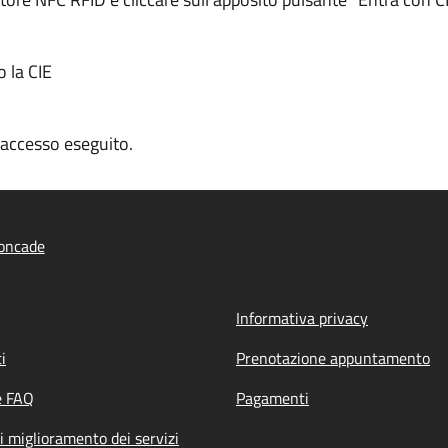
o la CIE
n accesso eseguito.
oncade
Informativa privacy
i
Prenotazione appuntamento
e FAQ
Pagamenti
i miglioramento dei servizi