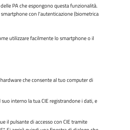
ali delle PA che espongono questa funzionalità.
su smartphone con l'autenticazione (biometrica
ome utilizzare facilmente lo smartphone o il
e hardware che consente al tuo computer di
 suo interno la tua CIE registrandone i dati, e
e il pulsante di accesso con CIE tramite
E". Si aprirà quindi una finestra di dialogo che