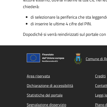
chiederà:
di selezionare la periferica che sta leggend
di inserire le ultime 4 cifre del PIN.
Dopodiché si verrà reindirizzati sul portale co
Comune di R
Footer menu
Area riservata
Crediti
Dichiarazione di accessibilità
Contatt
Statistiche del portale
Leggi l
Segnalazione disservizio
Piano d