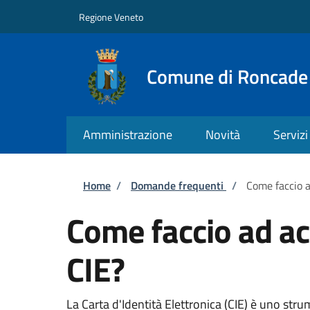
Salta al contenuto principale
Skip to footer content
Regione Veneto
Comune di Roncade
Amministrazione
Novità
Servizi
Briciole di pane
Home
/
Domande frequenti
/
Come faccio a
Come faccio ad acc
CIE?
La Carta d'Identità Elettronica (CIE) è uno strum