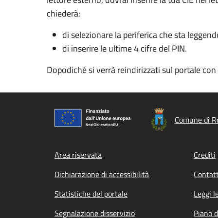
chiederà:
di selezionare la periferica che sta leggend
di inserire le ultime 4 cifre del PIN.
Dopodiché si verrà reindirizzati sul portale co
Comune di R
Footer menu
Area riservata
Crediti
Dichiarazione di accessibilità
Contatt
Statistiche del portale
Leggi l
Segnalazione disservizio
Piano d