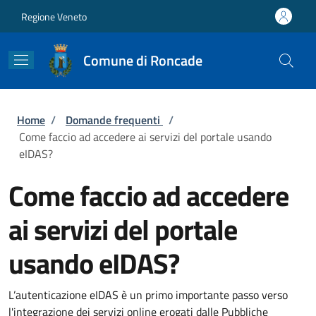
Salta al contenuto principale
Skip to footer content
Regione Veneto
Comune di Roncade
Briciole di pane
Home
/
Domande frequenti
/
Come faccio ad accedere ai servizi del portale usando
eIDAS?
Come faccio ad accedere
ai servizi del portale
usando eIDAS?
L’autenticazione eIDAS è un primo importante passo verso
l'integrazione dei servizi online erogati dalle Pubbliche