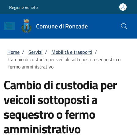
Salta al contenuto principale
Skip to footer content
Regione Veneto
Comune di Roncade
Briciole di pane
Home
/
Servizi
/
Mobilità e trasporti
/
Cambio di custodia per veicoli sottoposti a sequestro o
fermo amministrativo
Cambio di custodia per
veicoli sottoposti a
sequestro o fermo
amministrativo