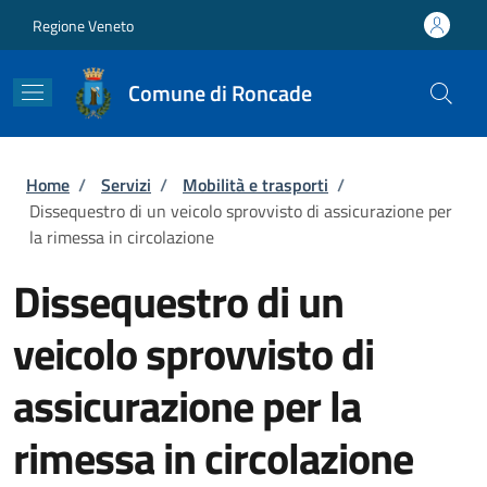
Salta al contenuto principale
Skip to footer content
Regione Veneto
Comune di Roncade
Briciole di pane
Home
/
Servizi
/
Mobilità e trasporti
/
Dissequestro di un veicolo sprovvisto di assicurazione per
la rimessa in circolazione
Dissequestro di un
veicolo sprovvisto di
assicurazione per la
rimessa in circolazione