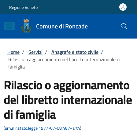
Salta al contenuto principale
Skip to footer content
Regione Veneto
Comune di Roncade
Briciole di pane
Home
/
Servizi
/
Anagrafe e stato civile
/
Rilascio o aggiornamento del libretto internazionale di
famiglia
Rilascio o aggiornamento
del libretto internazionale
di famiglia
(
urn:nir:stato:legge:1977-07-08;487~art4
)