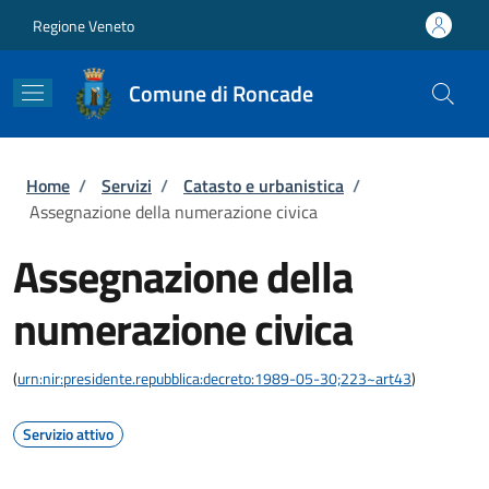
Salta al contenuto principale
Skip to footer content
Regione Veneto
Comune di Roncade
Briciole di pane
Home
/
Servizi
/
Catasto e urbanistica
/
Assegnazione della numerazione civica
Assegnazione della
numerazione civica
(
urn:nir:presidente.repubblica:decreto:1989-05-30;223~art43
)
Servizio attivo