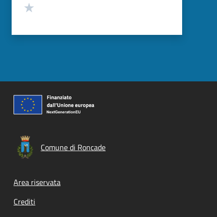
Valuta 1 stelle su 5
Comune di Roncade
Footer menu
Area riservata
Crediti