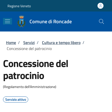
Salta al contenuto principale
Skip to footer content
Regione Veneto
Comune di Roncade
Briciole di pane
Home
/
Servizi
/
Cultura e tempo libero
/
Concessione del patrocinio
Concessione del
patrocinio
(Regolamento dell'Amministrazione)
Servizio attivo