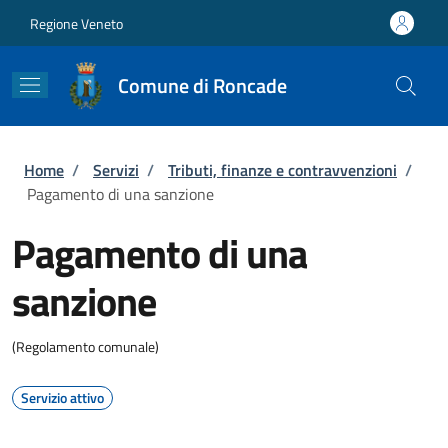
Salta al contenuto principale
Skip to footer content
Regione Veneto
Comune di Roncade
Briciole di pane
Home
/
Servizi
/
Tributi, finanze e contravvenzioni
/
Pagamento di una sanzione
Pagamento di una
sanzione
(Regolamento comunale)
Servizio attivo