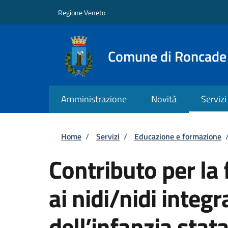
Salta al contenuto principale
Skip to footer content
Regione Veneto
Comune di Roncade
Amministrazione
Novità
Servizi
Briciole di pane
Home
/
Servizi
/
Educazione e formazione
Contributo per la
ai nidi/nidi integr
dell’infanzia stata