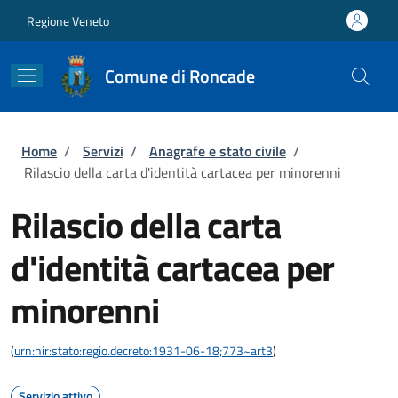
Salta al contenuto principale
Skip to footer content
Regione Veneto
Comune di Roncade
Briciole di pane
Home
/
Servizi
/
Anagrafe e stato civile
/
Rilascio della carta d'identità cartacea per minorenni
Rilascio della carta
d'identità cartacea per
minorenni
(
urn:nir:stato:regio.decreto:1931-06-18;773~art3
)
Servizio attivo