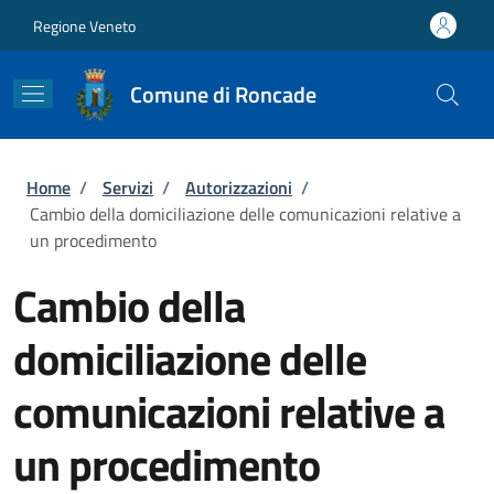
Salta al contenuto principale
Skip to footer content
Regione Veneto
Comune di Roncade
Briciole di pane
Home
/
Servizi
/
Autorizzazioni
/
Cambio della domiciliazione delle comunicazioni relative a
un procedimento
Cambio della
domiciliazione delle
comunicazioni relative a
un procedimento