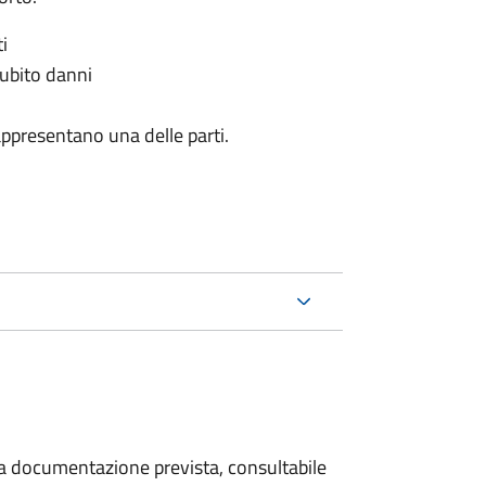
i
subito danni
appresentano una delle parti.
 la documentazione prevista, consultabile