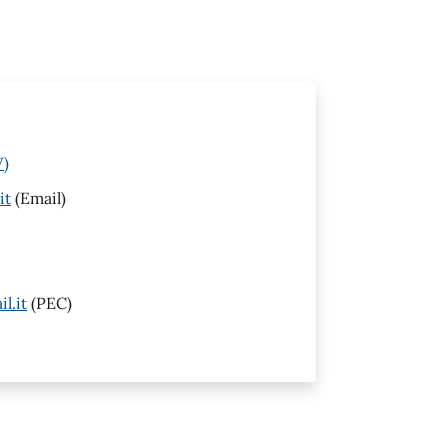
V)
it
(Email)
l.it
(PEC)