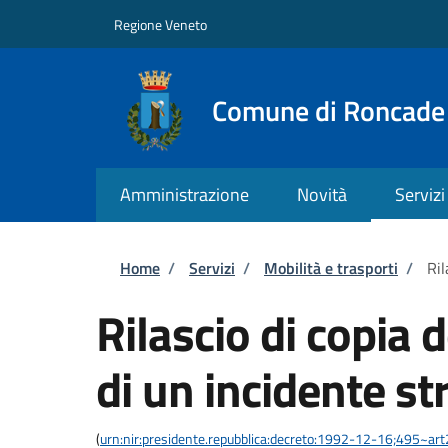
Salta al contenuto principale
Skip to footer content
Regione Veneto
Comune di Roncade
Amministrazione
Novità
Servizi
Briciole di pane
Home
/
Servizi
/
Mobilità e trasporti
/
Ril
Rilascio di copia d
di un incidente st
(
urn:nir:presidente.repubblica:decreto:1992-12-16;495~ar