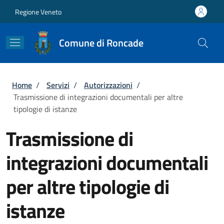
Salta al contenuto principale
Skip to footer content
Regione Veneto
Comune di Roncade
Briciole di pane
Home
/
Servizi
/
Autorizzazioni
/
Trasmissione di integrazioni documentali per altre
tipologie di istanze
Trasmissione di
integrazioni documentali
per altre tipologie di
istanze