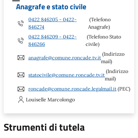
Anagrafe e stato civile
0422 846205 - 0422-
(Telefono
846274
Anagrafe)
0422 846209 - 0422-
(Telefono Stato
846266
civile)
(Indirizzo
anagrafe@comune.roncade.tv.it
mail)
(Indirizzo
statocivile@comune.roncade.tv.it
mail)
roncade@comune.roncade.legalmail.it
(PEC)
Louiselle
Marcolongo
Strumenti di tutela