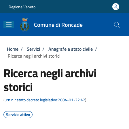
Salta al contenuto principale
Skip to footer content
Regione Veneto
Comune di Roncade
Briciole di pane
Home
/
Servizi
/
Anagrafe e stato civile
/
Ricerca negli archivi storici
Ricerca negli archivi
storici
(
urn:nir:stato:decreto.legislativo:2004-01-22;42
)
Servizio attivo