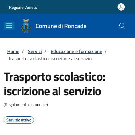
Salta al contenuto principale
Skip to footer content
Regione Veneto
Comune di Roncade
Briciole di pane
Home
/
Servizi
/
Educazione e formazione
/
Trasporto scolastico: iscrizione al servizio
Trasporto scolastico:
iscrizione al servizio
(Regolamento comunale)
Servizio attivo