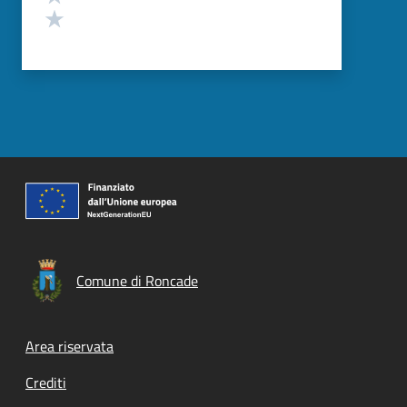
Valuta 1 stelle su 5
Comune di Roncade
Footer menu
Area riservata
Crediti