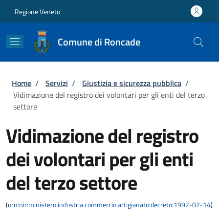
Salta al contenuto principale
Skip to footer content
Regione Veneto
Comune di Roncade
Briciole di pane
Home
/
Servizi
/
Giustizia e sicurezza pubblica
/
Vidimazione del registro dei volontari per gli enti del terzo
settore
Vidimazione del registro
dei volontari per gli enti
del terzo settore
(
urn:nir:ministero.industria.commercio.artigianato:decreto:1992-02-14
)