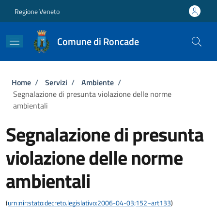
Salta al contenuto principale
Skip to footer content
Regione Veneto
Comune di Roncade
Briciole di pane
Home
/
Servizi
/
Ambiente
/
Segnalazione di presunta violazione delle norme
ambientali
Segnalazione di presunta
violazione delle norme
ambientali
(
urn:nir:stato:decreto.legislativo:2006-04-03;152~art133
)